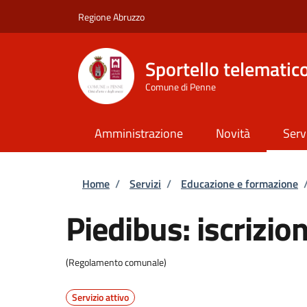
Salta al contenuto principale
Skip to footer content
Regione Abruzzo
Sportello telematic
Comune di Penne
Amministrazione
Novità
Serv
Briciole di pane
Home
/
Servizi
/
Educazione e formazione
Piedibus: iscrizion
(Regolamento comunale)
Servizio attivo