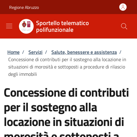
Salta al contenuto principale
Skip to footer content
Regione Abruzzo
Sportello telematico
polifunzionale
Briciole di pane
Home
/
Servizi
/
Salute, benessere e assistenza
/
Concessione di contributi per il sostegno alla locazione in
situazioni di morosità e sottoposti a procedure di rilascio
degli immobili
Concessione di contributi
per il sostegno alla
locazione in situazioni di
morosità e sottoposti a