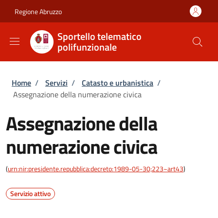
Salta al contenuto principale
Skip to footer content
Regione Abruzzo
Sportello telematico
polifunzionale
Briciole di pane
Home
/
Servizi
/
Catasto e urbanistica
/
Assegnazione della numerazione civica
Assegnazione della
numerazione civica
(
urn:nir:presidente.repubblica:decreto:1989-05-30;223~art43
)
Servizio attivo