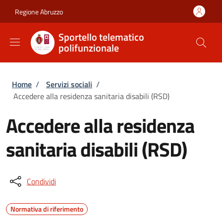
Salta al contenuto principale
Skip to footer content
Regione Abruzzo
Sportello telematico
polifunzionale
Briciole di pane
Home
/
Servizi sociali
/
Accedere alla residenza sanitaria disabili (RSD)
Accedere alla residenza
sanitaria disabili (RSD)
Condividi
Normativa di riferimento